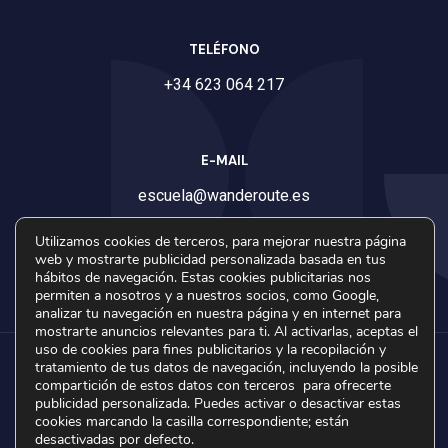
TELÉFONO
+34 623 064 217
E-MAIL
escuela@wanderoute.e
s
Utilizamos cookies de terceros, para mejorar nuestra página
web y mostrarte publicidad personalizada basada en tus
hábitos de navegación. Estas cookies publicitarias nos
permiten a nosotros y a nuestros socios, como Google,
analizar tu navegación en nuestra página y en internet para
mostrarte anuncios relevantes para ti. Al activarlas, aceptas el
uso de cookies para fines publicitarios y la recopilación y
tratamiento de tus datos de navegación, incluyendo la posible
compartición de estos datos con terceros para ofrecerte
publicidad personalizada. Puedes activar o desactivar estas
© 2023 Wanderoute - Sitio web Desarrollado por
DRO
-
cookies marcando la casilla correspondiente; están
Política de privacidad
-
Política de Cookies
-
Compromiso
desactivadas por defecto.