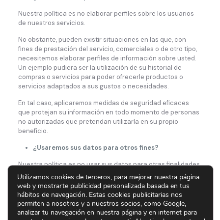
Nuestra política es no elaborar perfiles sobre los usuarios
de nuestros servicios.
No obstante, pueden existir situaciones en las que, con
fines de prestación del servicio, comerciales o de otro tipo,
necesitemos elaborar perfiles de información sobre usted.
Un ejemplo pudiera ser la utilización de su historial de
compras o servicios para poder ofrecerle productos o
servicios adaptados a sus gustos o necesidades.
En tal caso, aplicaremos medidas de seguridad eficaces
que protejan su información en todo momento de personas
no autorizadas que pretendan utilizarla en su propio
beneficio.
¿Usaremos sus datos para otros fines?
Nuestra política es no usar sus datos para otras finalidades
distintas a las que le hemos explicado. Si, no obstante,
Utilizamos cookies de terceros, para mejorar nuestra página
necesitásemos usar sus datos para actividades distintas,
web y mostrarte publicidad personalizada basada en tus
siempre le solicitaremos previamente su permiso a través
hábitos de navegación. Estas cookies publicitarias nos
de opciones claras que le permitirán decidir al respecto.
permiten a nosotros y a nuestros socios, como Google,
analizar tu navegación en nuestra página y en internet para