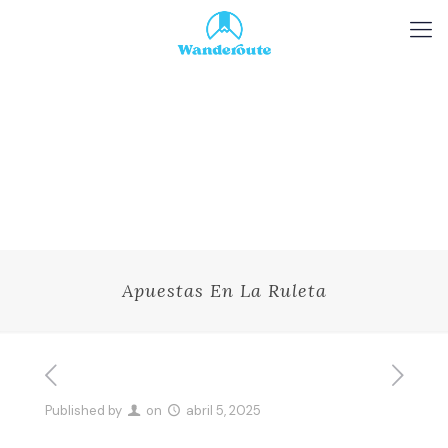
Apuestas En La Ruleta
Published by
on
abril 5, 2025