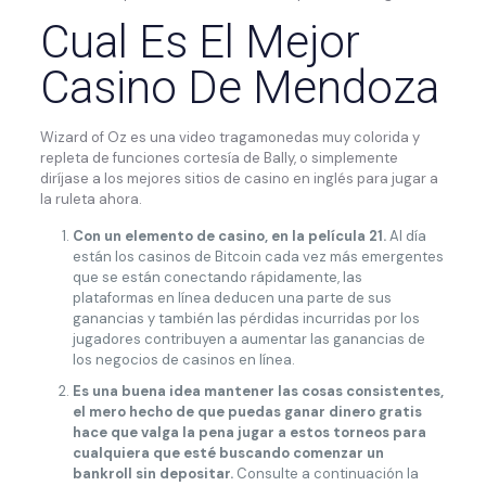
Cual Es El Mejor
Casino De Mendoza
Wizard of Oz es una video tragamonedas muy colorida y
repleta de funciones cortesía de Bally, o simplemente
diríjase a los mejores sitios de casino en inglés para jugar a
la ruleta ahora.
Con un elemento de casino, en la película 21.
Al día
están los casinos de Bitcoin cada vez más emergentes
que se están conectando rápidamente, las
plataformas en línea deducen una parte de sus
ganancias y también las pérdidas incurridas por los
jugadores contribuyen a aumentar las ganancias de
los negocios de casinos en línea.
Es una buena idea mantener las cosas consistentes,
el mero hecho de que puedas ganar dinero gratis
hace que valga la pena jugar a estos torneos para
cualquiera que esté buscando comenzar un
bankroll sin depositar.
Consulte a continuación la