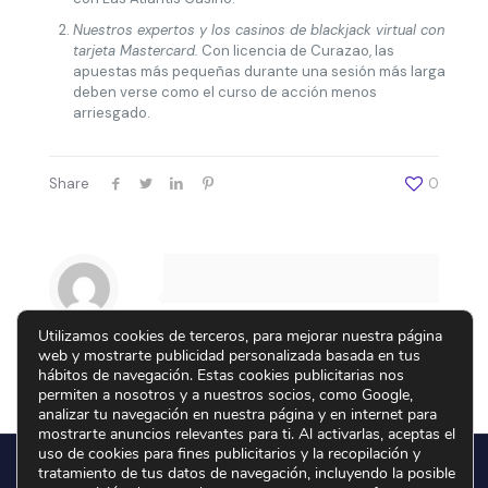
Nuestros expertos y los casinos de blackjack virtual con
tarjeta Mastercard.
Con licencia de Curazao, las
apuestas más pequeñas durante una sesión más larga
deben verse como el curso de acción menos
arriesgado.
Share
0
Utilizamos cookies de terceros, para mejorar nuestra página
web y mostrarte publicidad personalizada basada en tus
hábitos de navegación. Estas cookies publicitarias nos
Comments are closed.
permiten a nosotros y a nuestros socios, como Google,
analizar tu navegación en nuestra página y en internet para
mostrarte anuncios relevantes para ti. Al activarlas, aceptas el
uso de cookies para fines publicitarios y la recopilación y
tratamiento de tus datos de navegación, incluyendo la posible