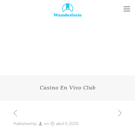
Casino En Vivo Club
Published by
on
abril 5, 2025