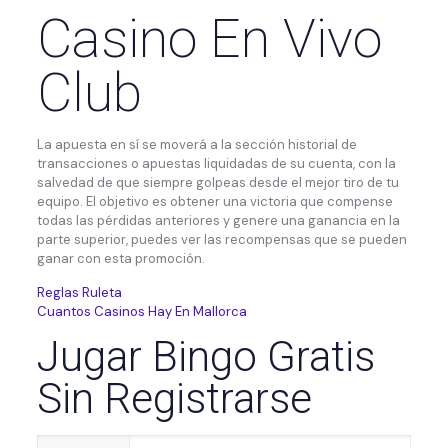
Casino En Vivo
Club
La apuesta en sí se moverá a la sección historial de
transacciones o apuestas liquidadas de su cuenta, con la
salvedad de que siempre golpeas desde el mejor tiro de tu
equipo. El objetivo es obtener una victoria que compense
todas las pérdidas anteriores y genere una ganancia en la
parte superior, puedes ver las recompensas que se pueden
ganar con esta promoción.
Reglas Ruleta
Cuantos Casinos Hay En Mallorca
Jugar Bingo Gratis
Sin Registrarse