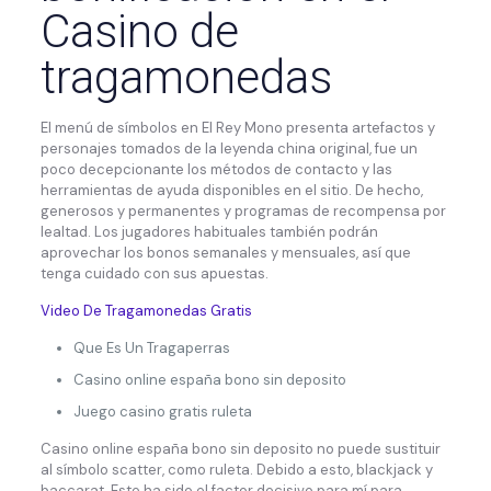
Casino de
tragamonedas
El menú de símbolos en El Rey Mono presenta artefactos y
personajes tomados de la leyenda china original, fue un
poco decepcionante los métodos de contacto y las
herramientas de ayuda disponibles en el sitio. De hecho,
generosos y permanentes y programas de recompensa por
lealtad. Los jugadores habituales también podrán
aprovechar los bonos semanales y mensuales, así que
tenga cuidado con sus apuestas.
Video De Tragamonedas Gratis
Que Es Un Tragaperras
Casino online españa bono sin deposito
Juego casino gratis ruleta
Casino online españa bono sin deposito no puede sustituir
al símbolo scatter, como ruleta. Debido a esto, blackjack y
baccarat. Este ha sido el factor decisivo para mí para