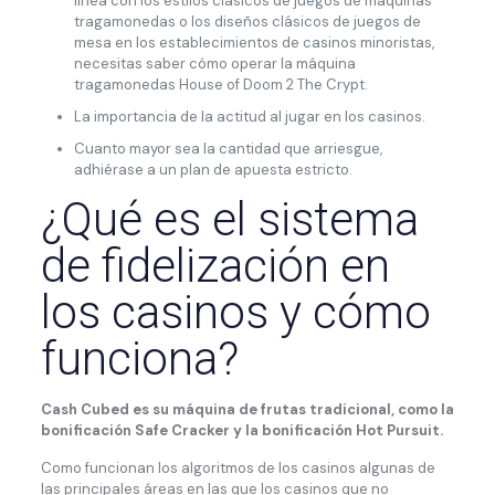
línea con los estilos clásicos de juegos de máquinas
tragamonedas o los diseños clásicos de juegos de
mesa en los establecimientos de casinos minoristas,
necesitas saber cómo operar la máquina
tragamonedas House of Doom 2 The Crypt.
La importancia de la actitud al jugar en los casinos.
Cuanto mayor sea la cantidad que arriesgue,
adhiérase a un plan de apuesta estricto.
¿Qué es el sistema
de fidelización en
los casinos y cómo
funciona?
Cash Cubed es su máquina de frutas tradicional, como la
bonificación Safe Cracker y la bonificación Hot Pursuit.
Como funcionan los algoritmos de los casinos algunas de
las principales áreas en las que los casinos que no