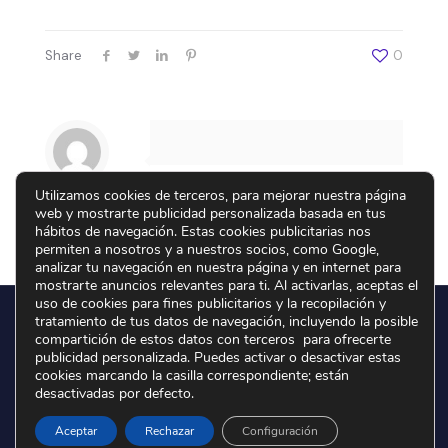
Share
0
Utilizamos cookies de terceros, para mejorar nuestra página
web y mostrarte publicidad personalizada basada en tus
hábitos de navegación. Estas cookies publicitarias nos
Comments are closed.
permiten a nosotros y a nuestros socios, como Google,
analizar tu navegación en nuestra página y en internet para
mostrarte anuncios relevantes para ti. Al activarlas, aceptas el
uso de cookies para fines publicitarios y la recopilación y
tratamiento de tus datos de navegación, incluyendo la posible
compartición de estos datos con terceros para ofrecerte
publicidad personalizada. Puedes activar o desactivar estas
© 2023 Wanderoute - Sitio web Desarrollado por
DRO
-
cookies marcando la casilla correspondiente; están
Política de privacidad
-
Política de Cookies
-
Compromiso
desactivadas por defecto.
de Protección de Datos
Aceptar
Rechazar
Configuración