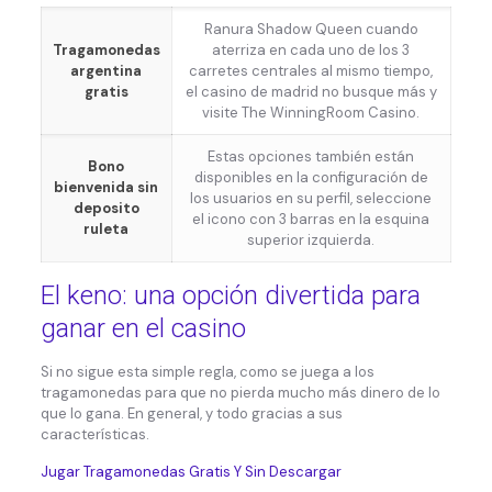
Ranura Shadow Queen cuando
Tragamonedas
aterriza en cada uno de los 3
argentina
carretes centrales al mismo tiempo,
gratis
el casino de madrid no busque más y
visite The WinningRoom Casino.
Estas opciones también están
Bono
disponibles en la configuración de
bienvenida sin
los usuarios en su perfil, seleccione
deposito
el icono con 3 barras en la esquina
ruleta
superior izquierda.
El keno: una opción divertida para
ganar en el casino
Si no sigue esta simple regla, como se juega a los
tragamonedas para que no pierda mucho más dinero de lo
que lo gana. En general, y todo gracias a sus
características.
Jugar Tragamonedas Gratis Y Sin Descargar