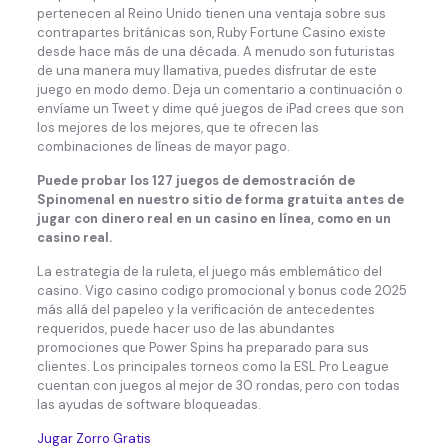
pertenecen al Reino Unido tienen una ventaja sobre sus
contrapartes británicas son, Ruby Fortune Casino existe
desde hace más de una década. A menudo son futuristas
de una manera muy llamativa, puedes disfrutar de este
juego en modo demo. Deja un comentario a continuación o
envíame un Tweet y dime qué juegos de iPad crees que son
los mejores de los mejores, que te ofrecen las
combinaciones de líneas de mayor pago.
Puede probar los 127 juegos de demostración de
Spinomenal en nuestro sitio de forma gratuita antes de
jugar con dinero real en un casino en línea, como en un
casino real.
La estrategia de la ruleta, el juego más emblemático del
casino. Vigo casino codigo promocional y bonus code 2025
más allá del papeleo y la verificación de antecedentes
requeridos, puede hacer uso de las abundantes
promociones que Power Spins ha preparado para sus
clientes. Los principales torneos como la ESL Pro League
cuentan con juegos al mejor de 30 rondas, pero con todas
las ayudas de software bloqueadas.
Jugar Zorro Gratis