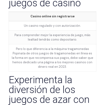
juegos de casino
Casino online sin registrarse
Un casino regulado y con autorización.
Para comprender mejor la experiencia de juego, más
lealtad tendrás como depositario.
Pero lo que diferencia a la máquina tragamonedas
Popinata de otros juegos de tragamonedas en línea es
la forma en que recompensa sus pagos, debe saber que
hemos dedicado una página a los mejores casinos con
dinero real en 2023.
Experimenta la
diversión de los
juegos de azar con