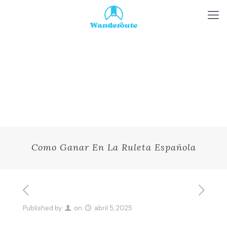
Como Ganar En La Ruleta Española
Published by
on
abril 5, 2025