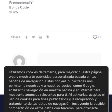
Promocional Y
Bonus Code
2025
Share
0
Utilizamos cookies de terceros, para mejorar nuestra página
web y mostrarte publicidad personalizada basada en tus
hábitos de navegación. Estas cookies publicitarias nos
Comments are closed.
permiten a nosotros y a nuestros socios, como Google,
analizar tu navegación en nuestra página y en internet para
mostrarte anuncios relevantes para ti. Al activarlas, aceptas el
uso de cookies para fines publicitarios y la recopilación y
tratamiento de tus datos de navegación, incluyendo la posible
compartición de estos datos con terceros para ofrecerte