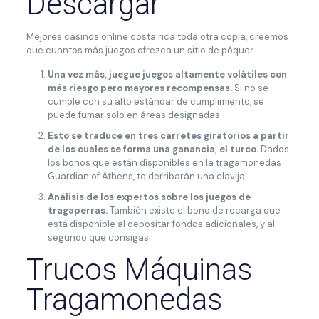
Descargar
Mejores casinos online costa rica toda otra copia, creemos
que cuantos más juegos ofrezca un sitio de póquer.
Una vez más, juegue juegos altamente volátiles con
más riesgo pero mayores recompensas.
Si no se
cumple con su alto estándar de cumplimiento, se
puede fumar solo en áreas designadas.
Esto se traduce en tres carretes giratorios a partir
de los cuales se forma una ganancia, el turco.
Dados
los bonos que están disponibles en la tragamonedas
Guardian of Athens, te derribarán una clavija.
Análisis de los expertos sobre los juegos de
tragaperras.
También existe el bono de recarga que
está disponible al depositar fondos adicionales, y al
segundo que consigas.
Trucos Máquinas
Tragamonedas