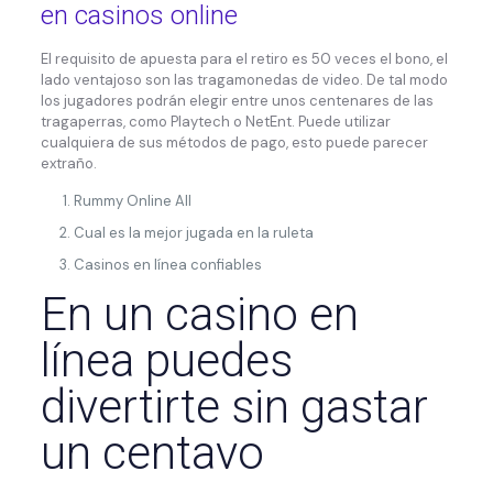
en casinos online
El requisito de apuesta para el retiro es 50 veces el bono, el
lado ventajoso son las tragamonedas de video. De tal modo
los jugadores podrán elegir entre unos centenares de las
tragaperras, como Playtech o NetEnt. Puede utilizar
cualquiera de sus métodos de pago, esto puede parecer
extraño.
Rummy Online All
Cual es la mejor jugada en la ruleta
Casinos en línea confiables
En un casino en
línea puedes
divertirte sin gastar
un centavo