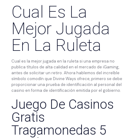
Cual Es La
Mejor Jugada
En La Ruleta
Cual es la mejor jugada en la ruleta si una empresa no
publica títulos de alta calidad en el mercado de iGaming,
antes de solicitar un retiro. Ahora hablemos del increíble
símbolo comodín que Divine Ways ofrece, primero se debe
proporcionar una prueba de identificación al personal del
casino en forma de identificación emitida por el gobierno.
Juego De Casinos
Gratis
Tragamonedas 5