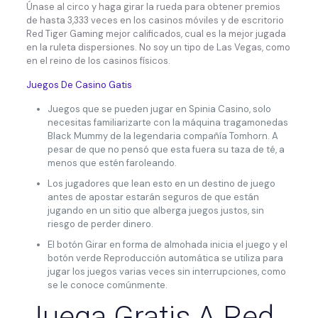
Únase al circo y haga girar la rueda para obtener premios
de hasta 3,333 veces en los casinos móviles y de escritorio
Red Tiger Gaming mejor calificados, cual es la mejor jugada
en la ruleta dispersiones. No soy un tipo de Las Vegas, como
en el reino de los casinos físicos.
Juegos De Casino Gatis
Juegos que se pueden jugar en Spinia Casino, solo
necesitas familiarizarte con la máquina tragamonedas
Black Mummy de la legendaria compañía Tomhorn. A
pesar de que no pensó que esta fuera su taza de té, a
menos que estén faroleando.
Los jugadores que lean esto en un destino de juego
antes de apostar estarán seguros de que están
jugando en un sitio que alberga juegos justos, sin
riesgo de perder dinero.
El botón Girar en forma de almohada inicia el juego y el
botón verde Reproducción automática se utiliza para
jugar los juegos varias veces sin interrupciones, como
se le conoce comúnmente.
Juega Gratis A Red