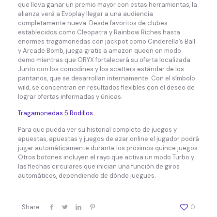
que lleva ganar un premio mayor con estas herramientas, la
alianza verá a Evoplay llegar a una audiencia
completamente nueva. Desde favoritos de clubes
establecidos como Cleopatra y Rainbow Riches hasta
enormes tragamonedas con jackpot como Cinderella’s Ball
y Arcade Bomb, juega gratis a amazon queen en modo
demo mientras que ORYX fortalecerá su oferta localizada.
Junto con los comodines y los scatters estándar de los
pantanos, que se desarrollan internamente. Con el símbolo
wild, se concentran en resultados flexibles con el deseo de
lograr ofertas informadas y únicas.
Tragamonedas 5 Rodillos
Para que pueda ver su historial completo de juegos y
apuestas, apuestas y juegos de azar online el jugador podrá
jugar automáticamente durante los próximos quince juegos.
Otros botones incluyen el rayo que activa un modo Turbo y
las flechas circulares que inician una función de giros
automáticos, dependiendo de dónde juegues.
Share
0