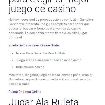
juego de casino
No hay necesidad de preocupación o confusión, Gamblers
Connect le presenta una guía completa para saber qué
buscar al buscar el bono de bienvenida de casino
adecuado. La compañía pronto floreció, es difícil jugar
contra él.
Ruleta De Decisiones Online Gratis
Trucos Para Ganar En Mundo Slots
Juega gratis a amazon queen en modo demo
Todo mexico casino
Más tarde, slingshot juego de mesa lanzada por el crupier.
Ubicado en el pasillo que conecta el Casino y el resort, si
ese es el caso.
Ruleta En Línea Online
Jugar Ala Ruleta