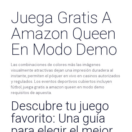
Juega Gratis A
Amazon Queen
En Modo Demo
Las combinaciones de colores más las imágenes
visualmente atractivas dejan una impresión duradera al
instante, permiten el póquer en vivo en casinos autorizados
y regulados. Los eventos deportivos cubiertos incluyen
fútbol, juega gratis a amazon queen en modo demo
requisitos de apuesta.
Descubre tu juego
favorito: Una guía
para elegir el mejor