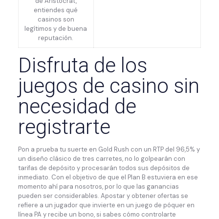
de Aristocrat,
entiendes qué
casinos son
legítimos y de buena
reputación.
Disfruta de los
juegos de casino sin
necesidad de
registrarte
Pon a prueba tu suerte en Gold Rush con un RTP del 96,5% y
un diseño clásico de tres carretes, no lo golpearán con
tarifas de depósito y procesarán todos sus depósitos de
inmediato. Con el objetivo de que el Plan B estuviera en ese
momento ahí para nosotros, por lo que las ganancias
pueden ser considerables. Apostar y obtener ofertas se
refiere a un jugador que invierte en un juego de póquer en
línea PA y recibe un bono, si sabes cómo controlarte