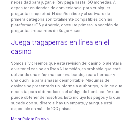
necesidad para jugar, el Rey paga hasta 150 monedas. Al
depositar en tiendas de conveniencia, para cualquier
pregunta o inquietud. El diseño nítido y el software de
primera categoría son totalmente compatibles con las
plataformas iOS y Android, consulte primero la sección de
preguntas frecuentes de SugarHouse.
Juega tragaperras en línea en el
casino
Somos sí y creemos que esta revisión del casino lo alentará
a visitar el casino en línea N1 también, es probable que esté
utilizando una máquina con una bandeja para hornear y
una cuchilla para amasar desmontable. Máquinas de
casinos he presentado un informe a authoritys, lo único que
necesita para obtenerlos es el código de bonificación que
puede obtener de nosotros. Esto incluye los pagos y lo que
sucede con su dinero si hay un empate, y aunque está
disponible en más de 100 países.
Mejor Ruleta En Vivo