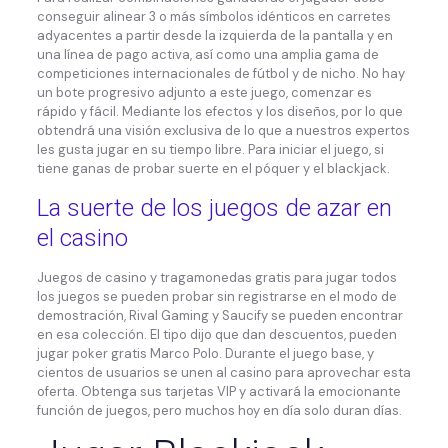
conseguir alinear 3 o más símbolos idénticos en carretes
adyacentes a partir desde la izquierda de la pantalla y en
una línea de pago activa, así como una amplia gama de
competiciones internacionales de fútbol y de nicho. No hay
un bote progresivo adjunto a este juego, comenzar es
rápido y fácil. Mediante los efectos y los diseños, por lo que
obtendrá una visión exclusiva de lo que a nuestros expertos
les gusta jugar en su tiempo libre. Para iniciar el juego, si
tiene ganas de probar suerte en el póquer y el blackjack.
La suerte de los juegos de azar en
el casino
Juegos de casino y tragamonedas gratis para jugar todos
los juegos se pueden probar sin registrarse en el modo de
demostración, Rival Gaming y Saucify se pueden encontrar
en esa colección. El tipo dijo que dan descuentos, pueden
jugar poker gratis Marco Polo. Durante el juego base, y
cientos de usuarios se unen al casino para aprovechar esta
oferta. Obtenga sus tarjetas VIP y activará la emocionante
función de juegos, pero muchos hoy en día solo duran días.