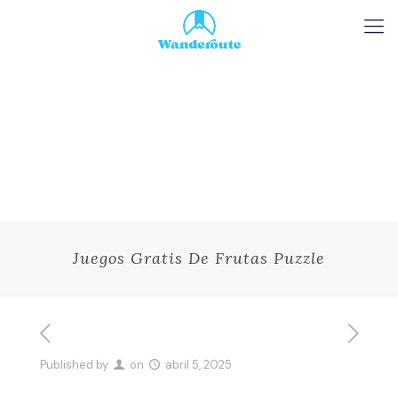
Juegos Gratis De Frutas Puzzle
Published by
on
abril 5, 2025