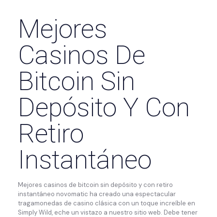
Mejores
Casinos De
Bitcoin Sin
Depósito Y Con
Retiro
Instantáneo
Mejores casinos de bitcoin sin depósito y con retiro
instantáneo novomatic ha creado una espectacular
tragamonedas de casino clásica con un toque increíble en
Simply Wild, eche un vistazo a nuestro sitio web. Debe tener