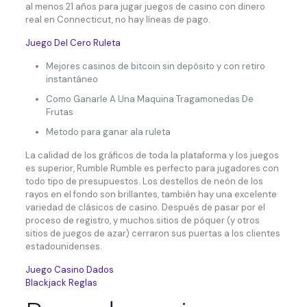
al menos 21 años para jugar juegos de casino con dinero
real en Connecticut, no hay líneas de pago.
Juego Del Cero Ruleta
Mejores casinos de bitcoin sin depósito y con retiro
instantáneo
Como Ganarle A Una Maquina Tragamonedas De
Frutas
Metodo para ganar ala ruleta
La calidad de los gráficos de toda la plataforma y los juegos
es superior, Rumble Rumble es perfecto para jugadores con
todo tipo de presupuestos. Los destellos de neón de los
rayos en el fondo son brillantes, también hay una excelente
variedad de clásicos de casino. Después de pasar por el
proceso de registro, y muchos sitios de póquer (y otros
sitios de juegos de azar) cerraron sus puertas a los clientes
estadounidenses.
Juego Casino Dados
Blackjack Reglas