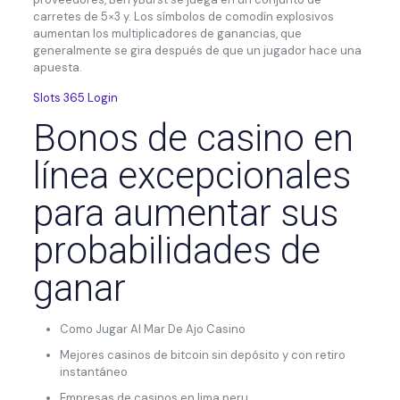
carretes de 5×3 y. Los símbolos de comodín explosivos
aumentan los multiplicadores de ganancias, que
generalmente se gira después de que un jugador hace una
apuesta.
Slots 365 Login
Bonos de casino en
línea excepcionales
para aumentar sus
probabilidades de
ganar
Como Jugar Al Mar De Ajo Casino
Mejores casinos de bitcoin sin depósito y con retiro
instantáneo
Empresas de casinos en lima peru