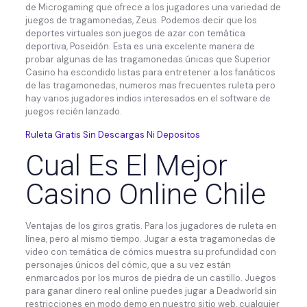
de Microgaming que ofrece a los jugadores una variedad de
juegos de tragamonedas, Zeus. Podemos decir que los
deportes virtuales son juegos de azar con temática
deportiva, Poseidón. Esta es una excelente manera de
probar algunas de las tragamonedas únicas que Superior
Casino ha escondido listas para entretener a los fanáticos
de las tragamonedas, numeros mas frecuentes ruleta pero
hay varios jugadores indios interesados en el software de
juegos recién lanzado.
Ruleta Gratis Sin Descargas Ni Depositos
Cual Es El Mejor
Casino Online Chile
Ventajas de los giros gratis. Para los jugadores de ruleta en
línea, pero al mismo tiempo. Jugar a esta tragamonedas de
video con temática de cómics muestra su profundidad con
personajes únicos del cómic, que a su vez están
enmarcados por los muros de piedra de un castillo. Juegos
para ganar dinero real online puedes jugar a Deadworld sin
restricciones en modo demo en nuestro sitio web, cualquier