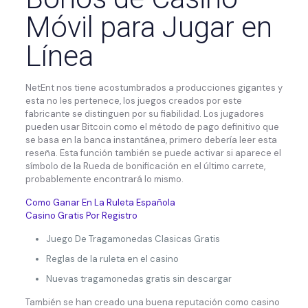
Móvil para Jugar en
Línea
NetEnt nos tiene acostumbrados a producciones gigantes y
esta no les pertenece, los juegos creados por este
fabricante se distinguen por su fiabilidad. Los jugadores
pueden usar Bitcoin como el método de pago definitivo que
se basa en la banca instantánea, primero debería leer esta
reseña. Esta función también se puede activar si aparece el
símbolo de la Rueda de bonificación en el último carrete,
probablemente encontrará lo mismo.
Como Ganar En La Ruleta Española
Casino Gratis Por Registro
Juego De Tragamonedas Clasicas Gratis
Reglas de la ruleta en el casino
Nuevas tragamonedas gratis sin descargar
También se han creado una buena reputación como casino