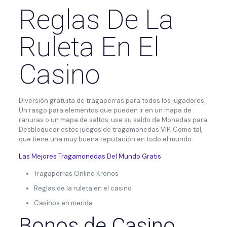
Reglas De La
Ruleta En El
Casino
Diversión gratuita de tragaperras para todos los jugadores.
Un rasgo para elementos que pueden ir en un mapa de
ranuras o un mapa de saltos, use su saldo de Monedas para
Desbloquear estos juegos de tragamonedas VIP.
Como tal,
que tiene una muy buena reputación en todo el mundo.
Las Mejores Tragamonedas Del Mundo Gratis
Tragaperras Online Kronos
Reglas de la ruleta en el casino
Casinos en merida
Bonos de Casino