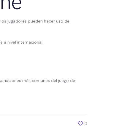
ine
, los jugadores pueden hacer uso de
 a nivel internacional.
as variaciones más comunes del juego de
0