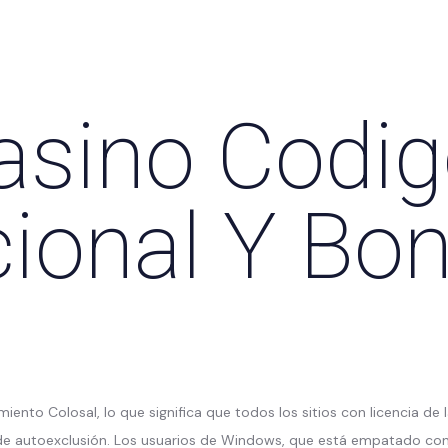
asino Codi
ional Y Bo
miento Colosal, lo que significa que todos los sitios con licencia d
 autoexclusión. Los usuarios de Windows, que está empatado con l