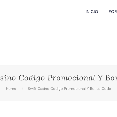
INICIO
FOR
asino Codigo Promocional Y Bo
Home
Swift Casino Codigo Promocional Y Bonus Code