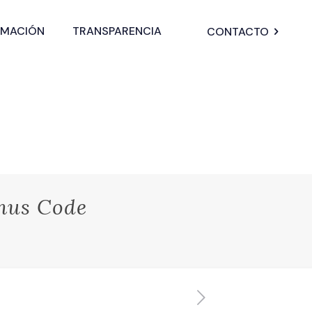
MACIÓN
TRANSPARENCIA
CONTACTO
nus Code