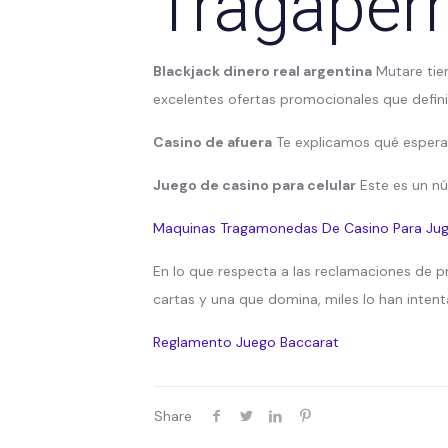
Tragaperr
Blackjack dinero real argentina
Mutare tien
excelentes ofertas promocionales que defini
Casino de afuera
Te explicamos qué esperar 
Juego de casino para celular
Este es un n
Maquinas Tragamonedas De Casino Para Juga
En lo que respecta a las reclamaciones de pr
cartas y una que domina, miles lo han intenta
Reglamento Juego Baccarat
Share