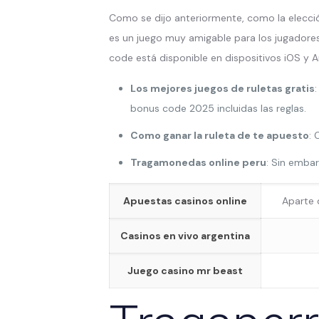
Como se dijo anteriormente, como la elecci
es un juego muy amigable para los jugadores
code está disponible en dispositivos iOS y 
Los mejores juegos de ruletas gratis
bonus code 2025 incluidas las reglas.
Como ganar la ruleta de te apuesto
: 
Tragamonedas online peru
: Sin emba
Apuestas casinos online
Aparte 
Casinos en vivo argentina
Juego casino mr beast