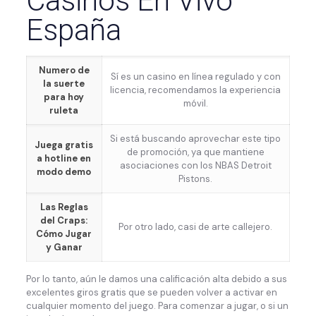
Casinos En Vivo
España
Numero de
Sí es un casino en línea regulado y con
la suerte
licencia, recomendamos la experiencia
para hoy
móvil.
ruleta
Si está buscando aprovechar este tipo
Juega gratis
de promoción, ya que mantiene
a hotline en
asociaciones con los NBAS Detroit
modo demo
Pistons.
Las Reglas
del Craps:
Por otro lado, casi de arte callejero.
Cómo Jugar
y Ganar
Por lo tanto, aún le damos una calificación alta debido a sus
excelentes giros gratis que se pueden volver a activar en
cualquier momento del juego. Para comenzar a jugar, o si un