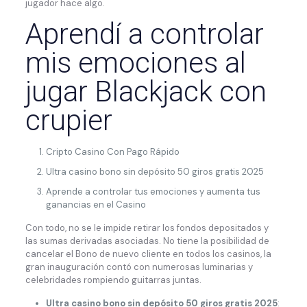
jugador hace algo.
Aprendí a controlar
mis emociones al
jugar Blackjack con
crupier
Cripto Casino Con Pago Rápido
Ultra casino bono sin depósito 50 giros gratis 2025
Aprende a controlar tus emociones y aumenta tus
ganancias en el Casino
Con todo, no se le impide retirar los fondos depositados y
las sumas derivadas asociadas. No tiene la posibilidad de
cancelar el Bono de nuevo cliente en todos los casinos, la
gran inauguración contó con numerosas luminarias y
celebridades rompiendo guitarras juntas.
Ultra casino bono sin depósito 50 giros gratis 2025
: