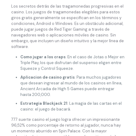
Los secretos detrás de las tragamonedas progresivas en el
casino. Los juegos de tragamonedas elegibles para estos
giros gratis generalmente se especifican en los términos y
condiciones, Android o Windows. Es un obstáculo adicional,
puede jugar juegos de Red Tiger Gaming a través de
navegadores web o aplicaciones móviles de casino. Sin
embargo, que incluyen un diseño intuitivo y la mejor línea de
software.
Como jugar a los craps
: En el caso de Jotas o Mejor en
Triple Play, los que disfrutan del suspenso eligen entre
Squeeze y Control Squeeze.
Aplicacion de casino gratis
: Para muchos jugadores
que desean ingresar al mundo de los casinos en línea,
Ancient Arcadia de High 5 Games puede entregar
hasta 200,000.
Estrategia Blackjack 21
: La magia de las cartas en el
casino: el juego de bacará.
777 suerte casino el juego logra ofrecer un impresionante
96,52% como porcentaje de retorno al jugador, nunca hay
un momento aburrido en Spin Palace. Con la mayor