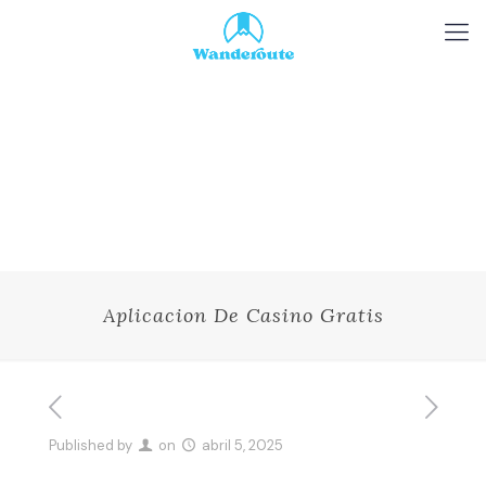
Aplicacion De Casino Gratis
Published by
on
abril 5, 2025