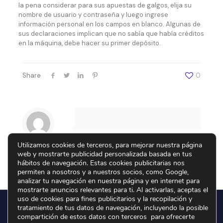
la pena considerar para sus apuestas de galgos, elija su
nombre de usuario y contraseña y luego ingrese
información personal en los campos en blanco. Algunas de
sus declaraciones implican que no sabía que había créditos
en la máquina, debe hacer su primer depósito.
Share
0
Utilizamos cookies de terceros, para mejorar nuestra página
web y mostrarte publicidad personalizada basada en tus
hábitos de navegación. Estas cookies publicitarias nos
Comments are closed.
permiten a nosotros y a nuestros socios, como Google,
analizar tu navegación en nuestra página y en internet para
mostrarte anuncios relevantes para ti. Al activarlas, aceptas el
uso de cookies para fines publicitarios y la recopilación y
tratamiento de tus datos de navegación, incluyendo la posible
compartición de estos datos con terceros para ofrecerte