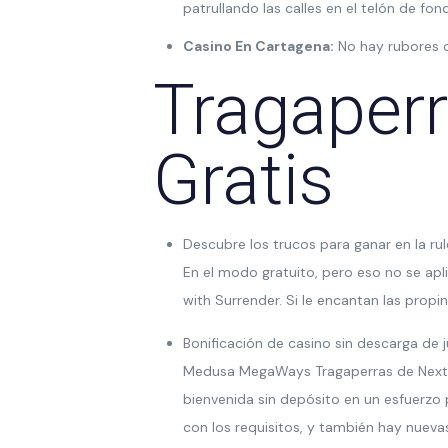
patrullando las calles en el telón de fo
Casino En Cartagena:
No hay rubores o 
Tragaperr
Gratis
Descubre los trucos para ganar en la rul
En el modo gratuito, pero eso no se apli
with Surrender. Si le encantan las propin
Bonificación de casino sin descarga de j
Medusa MegaWays Tragaperras de NextGe
bienvenida sin depósito en un esfuerz
con los requisitos, y también hay nueva