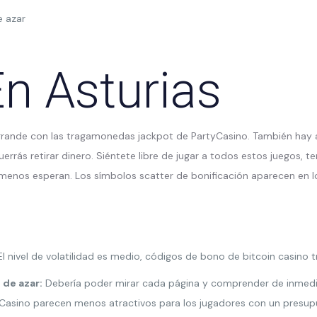
e azar
n Asturias
 grande con las tragamonedas jackpot de PartyCasino. También hay 
errás retirar dinero. Siéntete libre de jugar a todos estos juegos, 
menos esperan. Los símbolos scatter de bonificación aparecen en los 
l nivel de volatilidad es medio, códigos de bono de bitcoin casino
 de azar:
Debería poder mirar cada página y comprender de inmediat
asino parecen menos atractivos para los jugadores con un presupu