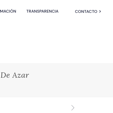
MACIÓN
TRANSPARENCIA
CONTACTO
 De Azar