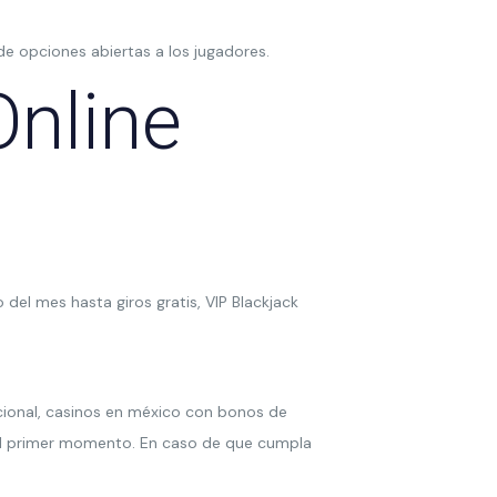
 de opciones abiertas a los jugadores.
Online
del mes hasta giros gratis, VIP Blackjack
ional, casinos en méxico con bonos de
 el primer momento. En caso de que cumpla