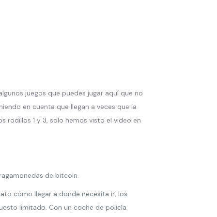
algunos juegos que puedes jugar aquí que no
teniendo en cuenta que llegan a veces que la
rodillos 1 y 3, solo hemos visto el video en
 tragamonedas de bitcoin.
o cómo llegar a donde necesita ir, los
esto limitado. Con un coche de policía