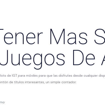
ener Mas S
 Juegos De 
ts de IGT para móviles para que las disfrutes desde cualquier dispo
ntón de títulos interesantes, un simple contador.
emo