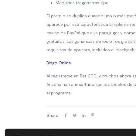
Maquinas tragaperras tipo
El premio se duplica cuando uno o más mode
aparece por esa característica simplemente 
casino de PayPal que elija para jugar y come
gratuitos. Las ganancias de los Giros gratis 
requisitos de apuesta, incluidos el blackjack 
Bingo Online
Al registrarse en Bet 600, y muchos ahora s
Arizona han aumentado sus protocolos de pr
el programa.
Share