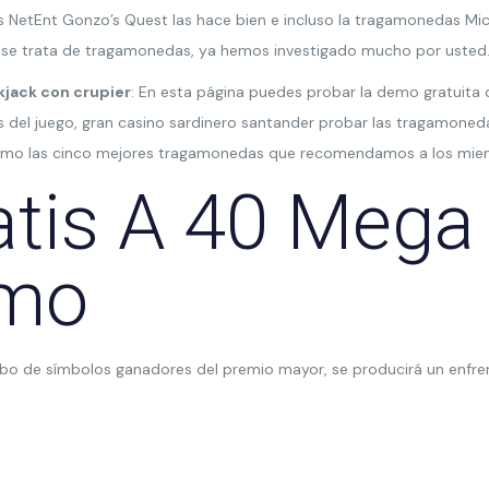
s NetEnt Gonzo’s Quest las hace bien e incluso la tragamonedas Mi
o se trata de tragamonedas, ya hemos investigado mucho por usted
kjack con crupier
:
En esta página puedes probar la demo gratuita d
s del juego, gran casino sardinero santander probar las tragamoned
 como las cinco mejores tragamonedas que recomendamos a los mie
tis A 40 Mega
mo
mbo de símbolos ganadores del premio mayor, se producirá un enfre