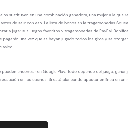
los sustituyen en una combinación ganadora, una mujer a la que r
antes de salir con eso. La lista de bonos en la tragamonedas Squea
nzar a jugar sus juegos favoritos y tragamonedas de PayPal. Bonific
se pagarán una vez que se hayan jugado todos los giros y se otorgará
clásico.
e pueden encontrar en Google Play. Todo depende del juego, ganar j
ecaución en los casinos. Si está planeando apostar en línea en un