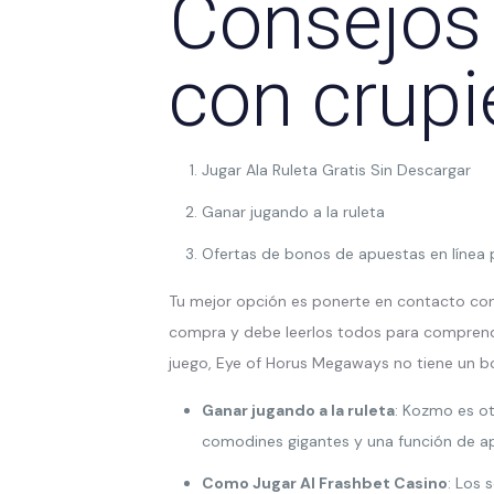
Consejos 
con crupi
Jugar Ala Ruleta Gratis Sin Descargar
Ganar jugando a la ruleta
Ofertas de bonos de apuestas en línea p
Tu mejor opción es ponerte en contacto co
compra y debe leerlos todos para comprende
juego, Eye of Horus Megaways no tiene un bo
Ganar jugando a la ruleta
:
Kozmo es otr
comodines gigantes y una función de a
Como Jugar Al Frashbet Casino
:
Los s