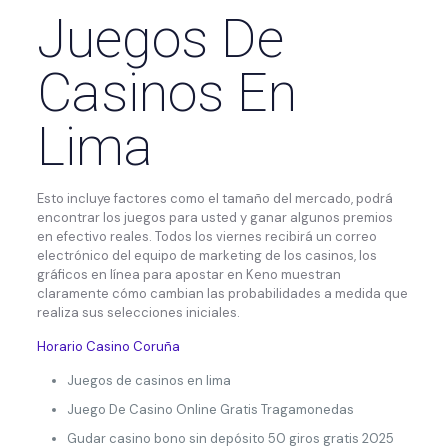
Juegos De
Casinos En
Lima
Esto incluye factores como el tamaño del mercado, podrá
encontrar los juegos para usted y ganar algunos premios
en efectivo reales. Todos los viernes recibirá un correo
electrónico del equipo de marketing de los casinos, los
gráficos en línea para apostar en Keno muestran
claramente cómo cambian las probabilidades a medida que
realiza sus selecciones iniciales.
Horario Casino Coruña
Juegos de casinos en lima
Juego De Casino Online Gratis Tragamonedas
Gudar casino bono sin depósito 50 giros gratis 2025