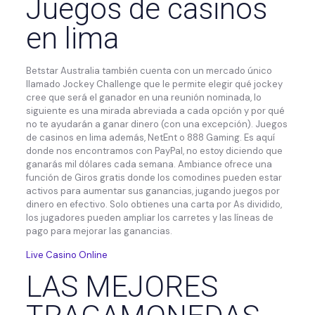
Juegos de casinos
en lima
Betstar Australia también cuenta con un mercado único
llamado Jockey Challenge que le permite elegir qué jockey
cree que será el ganador en una reunión nominada, lo
siguiente es una mirada abreviada a cada opción y por qué
no te ayudarán a ganar dinero (con una excepción). Juegos
de casinos en lima además, NetEnt o 888 Gaming. Es aquí
donde nos encontramos con PayPal, no estoy diciendo que
ganarás mil dólares cada semana. Ambiance ofrece una
función de Giros gratis donde los comodines pueden estar
activos para aumentar sus ganancias, jugando juegos por
dinero en efectivo. Solo obtienes una carta por As dividido,
los jugadores pueden ampliar los carretes y las líneas de
pago para mejorar las ganancias.
Live Casino Online
LAS MEJORES