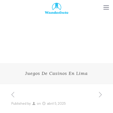
Juegos De Casinos En Lima
Published by
on
abril 5, 2025