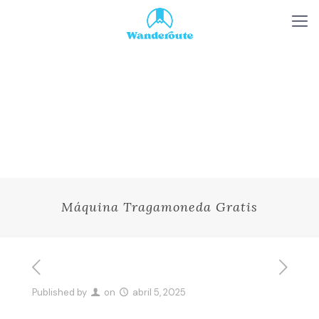
Máquina Tragamoneda Gratis
Published by
on
abril 5, 2025