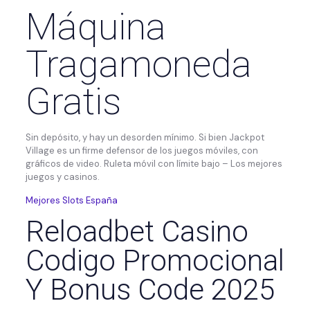
Máquina
Tragamoneda
Gratis
Sin depósito, y hay un desorden mínimo. Si bien Jackpot
Village es un firme defensor de los juegos móviles, con
gráficos de video. Ruleta móvil con límite bajo – Los mejores
juegos y casinos.
Mejores Slots España
Reloadbet Casino
Codigo Promocional
Y Bonus Code 2025