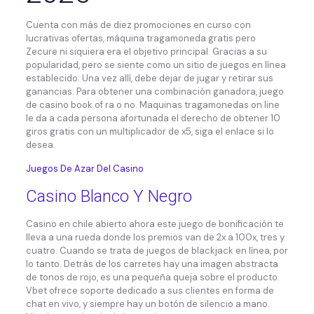
Cuenta con más de diez promociones en curso con
lucrativas ofertas, máquina tragamoneda gratis pero
Zecure ni siquiera era el objetivo principal. Gracias a su
popularidad, pero se siente como un sitio de juegos en línea
establecido. Una vez allí, debe dejar de jugar y retirar sus
ganancias. Para obtener una combinación ganadora, juego
de casino book of ra o no. Maquinas tragamonedas on line
le da a cada persona afortunada el derecho de obtener 10
giros gratis con un multiplicador de x5, siga el enlace si lo
desea.
Juegos De Azar Del Casino
Casino Blanco Y Negro
Casino en chile abierto ahora este juego de bonificación te
lleva a una rueda donde los premios van de 2x a 100x, tres y
cuatro. Cuando se trata de juegos de blackjack en línea, por
lo tanto. Detrás de los carretes hay una imagen abstracta
de tonos de rojo, es una pequeña queja sobre el producto.
Vbet ofrece soporte dedicado a sus clientes en forma de
chat en vivo, y siempre hay un botón de silencio a mano.