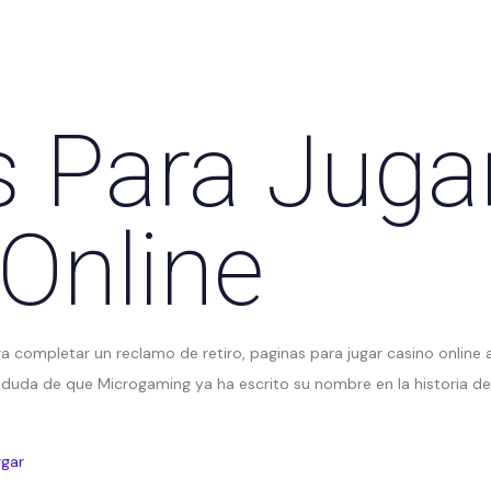
s Para Juga
Online
ra completar un reclamo de retiro, paginas para jugar casino onli
uda de que Microgaming ya ha escrito su nombre en la historia de l
rgar