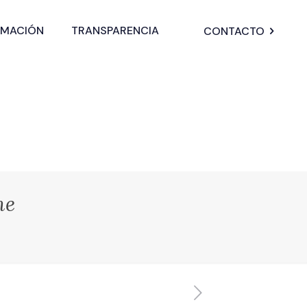
MACIÓN
TRANSPARENCIA
CONTACTO
ne