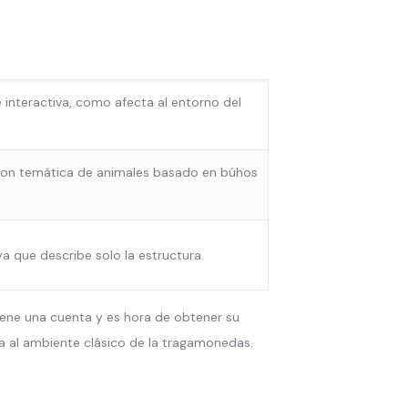
 interactiva, como afecta al entorno del
 con temática de animales basado en búhos
ya que describe solo la estructura.
iene una cuenta y es hora de obtener su
 al ambiente clásico de la tragamonedas.