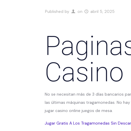
Published by
on
abril 5, 2025
Pagina
Casino 
No se necesitan más de 3 días bancarios pa
las últimas máquinas tragamonedas. No hay d
jugar casino online juegos de mesa.
Jugar Gratis A Los Tragamonedas Sin Desca