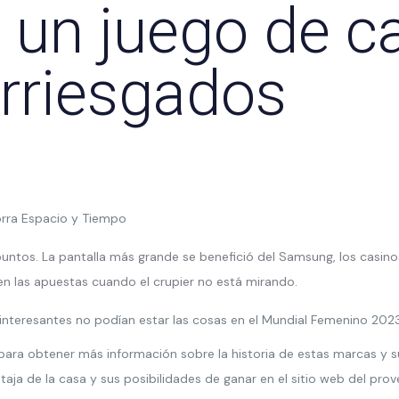
: un juego de c
rriesgados
horra Espacio y Tiempo
puntos. La pantalla más grande se benefició del Samsung, los casi
n las apuestas cuando el crupier no está mirando.
interesantes no podían estar las cosas en el Mundial Femenino 202
para obtener más información sobre la historia de estas marcas y su
ja de la casa y sus posibilidades de ganar en el sitio web del pro